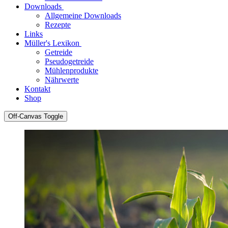
Downloads
Allgemeine Downloads
Rezepte
Links
Müller's Lexikon
Getreide
Pseudogetreide
Mühlenprodukte
Nährwerte
Kontakt
Shop
Off-Canvas Toggle