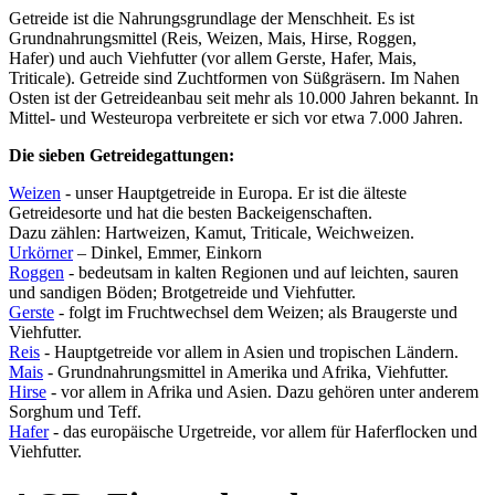
Getreide ist die Nahrungsgrundlage der Menschheit. Es ist
Grundnahrungsmittel (Reis, Weizen, Mais, Hirse, Roggen,
Hafer) und auch Viehfutter (vor allem Gerste, Hafer, Mais,
Triticale). Getreide sind Zuchtformen von Süßgräsern. Im Nahen
Osten ist der Getreideanbau seit mehr als 10.000 Jahren bekannt. In
Mittel- und Westeuropa verbreitete er sich vor etwa 7.000 Jahren.
Die sieben Getreidegattungen:
Weizen
- unser Hauptgetreide in Europa. Er ist die älteste
Getreidesorte und hat die besten Backeigenschaften.
Dazu zählen: Hartweizen, Kamut, Triticale, Weichweizen.
Urkörner
– Dinkel, Emmer, Einkorn
Roggen
- bedeutsam in kalten Regionen und auf leichten, sauren
und sandigen Böden; Brotgetreide und Viehfutter.
Gerste
- folgt im Fruchtwechsel dem Weizen; als Braugerste und
Viehfutter.
Reis
- Hauptgetreide vor allem in Asien und tropischen Ländern.
Mais
- Grundnahrungsmittel in Amerika und Afrika, Viehfutter.
Hirse
- vor allem in Afrika und Asien. Dazu gehören unter anderem
Sorghum und Teff.
Hafer
- das europäische Urgetreide, vor allem für Haferflocken und
Viehfutter.