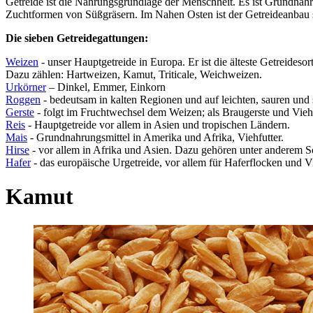
Getreide ist die Nahrungsgrundlage der Menschheit. Es ist Grundnahru
Zuchtformen von Süßgräsern. Im Nahen Osten ist der Getreideanbau sei
Die sieben Getreidegattungen:
Weizen
- unser Hauptgetreide in Europa. Er ist die älteste Getreideso
Dazu zählen: Hartweizen, Kamut, Triticale, Weichweizen.
Urkörner
– Dinkel, Emmer, Einkorn
Roggen
- bedeutsam in kalten Regionen und auf leichten, sauren und 
Gerste
- folgt im Fruchtwechsel dem Weizen; als Braugerste und Vieh
Reis
- Hauptgetreide vor allem in Asien und tropischen Ländern.
Mais
- Grundnahrungsmittel in Amerika und Afrika, Viehfutter.
Hirse
- vor allem in Afrika und Asien. Dazu gehören unter anderem 
Hafer
- das europäische Urgetreide, vor allem für Haferflocken und Vi
Kamut