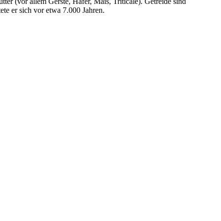
er (vor allem Gerste, Hafer, Mais, Triticale). Getreide sind
te er sich vor etwa 7.000 Jahren.