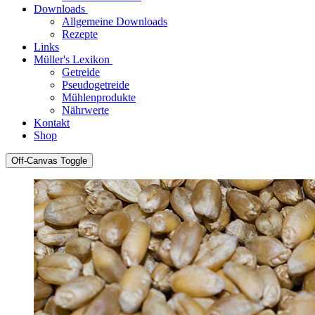
Downloads
Allgemeine Downloads
Rezepte
Links
Müller's Lexikon
Getreide
Pseudogetreide
Mühlenprodukte
Nährwerte
Kontakt
Shop
Off-Canvas Toggle